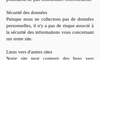
Sécurité des données
Puisque nous ne collectons pas de données
personnelles, il n'y a pas de risque associé à
la sécurité des informations vous concernant
sur notre site.
Liens vers d'autres sites
Notre site peut contenir des liens vers
d'autres sites. Nous ne sommes pas
responsables des pratiques de confidentialité
de ces sites et vous encourageons à lire leurs
politiques de confidentialité.
Modifications de la politique de
confidentialité
Nous nous réservons le droit de modifier
cette politique de confidentialité à tout
moment. Toute modification sera publiée sur
cette page avec la date de mise à jour.